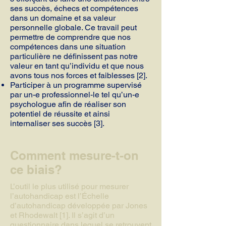
ses succès, échecs et compétences
dans un domaine et sa valeur
personnelle globale. Ce travail peut
permettre de comprendre que nos
compétences dans une situation
particulière ne définissent pas notre
valeur en tant qu’individu et que nous
avons tous nos forces et faiblesses [2].
Participer à un programme supervisé
par un-e professionnel-le tel qu’un-e
psychologue afin de réaliser son
potentiel de réussite et ainsi
internaliser ses succès [3].
Comment mesure-t-on
ce biais?
L’outil le plus utilisé pour mesurer
l’autohandicap est l’Échelle
d’autohandicap développée par Jones
et Rhodewalt [1]. Il s’agit d’un
questionnaire dans lequel se retrouvent