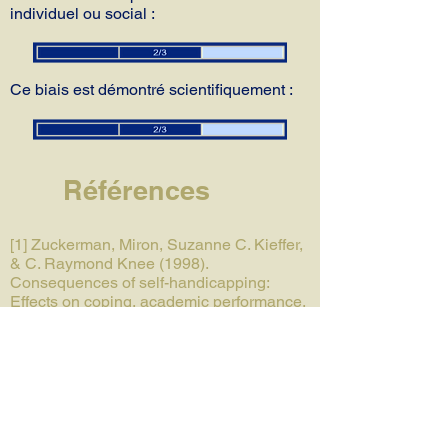
individuel ou social :
Ce biais est démontré scientifiquement :
Références
[1] Zuckerman, Miron, Suzanne C. Kieffer,
& C. Raymond Knee (1998).
Consequences of self-handicapping:
Effects on coping, academic performance,
and adjustment. Journal of Personality and
Social Psychology 74(6):
1619-1628
.
[2] Thompson, Ted, & Anna Richardson
(2001). Self-handicapping status, claimed
self-handicaps and reduced practice effort
following success and failure feedback.