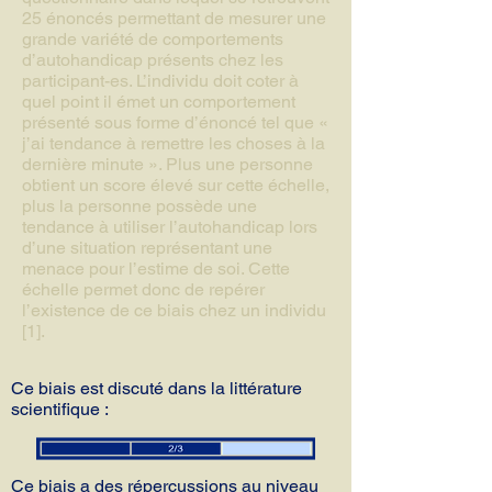
25 énoncés permettant de mesurer une
grande variété de comportements
d’autohandicap présents chez les
participant-es. L’individu doit coter à
quel point il émet un comportement
présenté sous forme d’énoncé tel que «
j’ai tendance à remettre les choses à la
dernière minute ». Plus une personne
obtient un score élevé sur cette échelle,
plus la personne possède une
tendance à utiliser l’autohandicap lors
d’une situation représentant une
menace pour l’estime de soi. Cette
échelle permet donc de repérer
l’existence de ce biais chez un individu
[1].
Ce biais est discuté dans la littérature
scientifique :
Ce biais a des répercussions au niveau