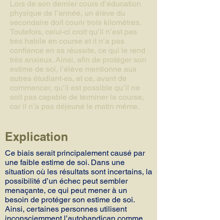
Lors de son dernier cours d’éducation
physique de l’année, un élève du
secondaire doit courir trois kilomètres.
Toutefois, celui-ci croit qu’il n’est pas
très habile en course et il n’a pas
confiance en sa réussite, ce qui le rend
très anxieux. Ainsi, afin de protéger son
estime de soi, l’élève mentionne aux
autres étudiant-es, et ce, avant de
commencer, qu’il est possible qu’il ne
soit pas capable de terminer la course,
car il n’a pas déjeuné le matin même.
Explication
Ce biais serait principalement causé par
une faible estime de soi. Dans une
situation où les résultats sont incertains, la
possibilité d’un échec peut sembler
menaçante, ce qui peut mener à un
besoin de protéger son estime de soi.
Ainsi, certaines personnes utilisent
inconsciemment l’autohandicap comme